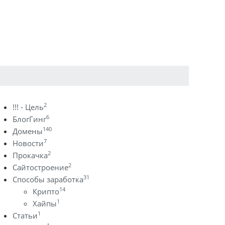
2
!!! - Цель
6
БлогГинг
140
Домены
7
Новости
2
Прокачка
2
Сайтостроение
31
Способы заработка
14
Крипто
1
Хайпы
1
Статьи