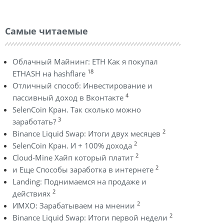
Самые читаемые
Облачный Майнинг: ETH Как я покупал
18
ETHASH на hashflare
Отличный способ: Инвестирование и
4
пассивный доход в Вконтакте
SelenCoin Кран. Так сколько можно
3
заработать?
2
Binance Liquid Swap: Итоги двух месяцев
2
SelenCoin Кран. И + 100% дохода
2
Cloud-Mine Хайп который платит
2
и Еще Способы заработка в интернете
Landing: Поднимаемся на продаже и
2
действиях
2
ИМХО: Зарабатываем на мнении
2
Binance Liquid Swap: Итоги первой недели