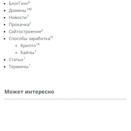
6
БлогГинг
140
Домены
7
Новости
2
Прокачка
2
Сайтостроение
31
Способы заработка
14
Крипто
1
Хайпы
1
Статьи
1
Термины
Может интересно