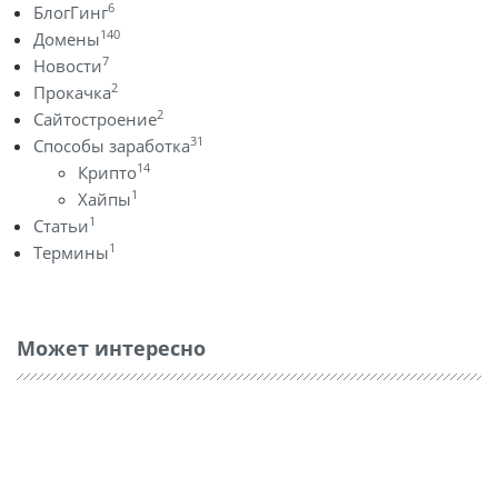
6
БлогГинг
140
Домены
7
Новости
2
Прокачка
2
Сайтостроение
31
Способы заработка
14
Крипто
1
Хайпы
1
Статьи
1
Термины
Может интересно