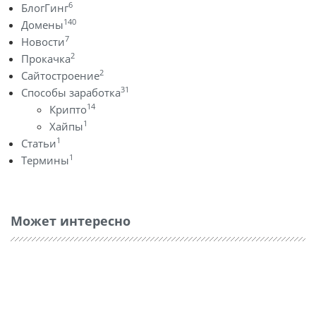
6
БлогГинг
140
Домены
7
Новости
2
Прокачка
2
Сайтостроение
31
Способы заработка
14
Крипто
1
Хайпы
1
Статьи
1
Термины
Может интересно