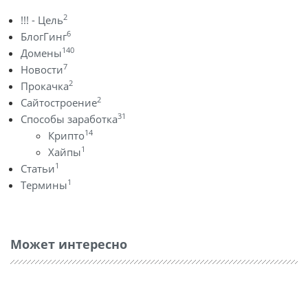
2
!!! - Цель
6
БлогГинг
140
Домены
7
Новости
2
Прокачка
2
Сайтостроение
31
Способы заработка
14
Крипто
1
Хайпы
1
Статьи
1
Термины
Может интересно