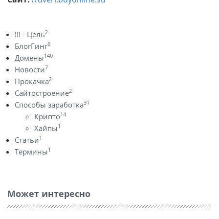
2
!!! - Цель
6
БлогГинг
140
Домены
7
Новости
2
Прокачка
2
Сайтостроение
31
Способы заработка
14
Крипто
1
Хайпы
1
Статьи
1
Термины
Может интересно