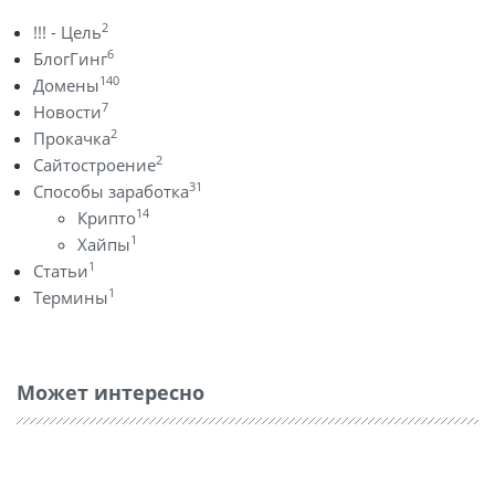
2
!!! - Цель
6
БлогГинг
140
Домены
7
Новости
2
Прокачка
2
Сайтостроение
31
Способы заработка
14
Крипто
1
Хайпы
1
Статьи
1
Термины
Может интересно