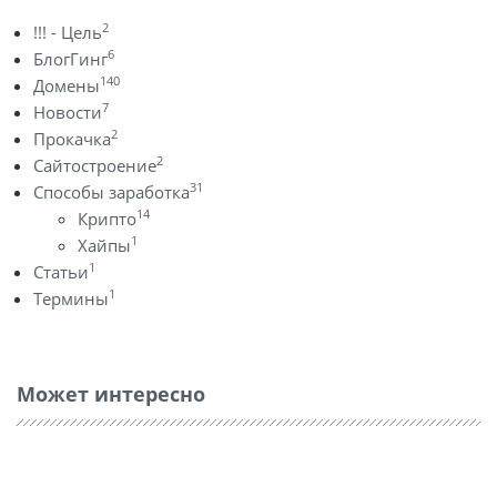
2
!!! - Цель
6
БлогГинг
140
Домены
7
Новости
2
Прокачка
2
Сайтостроение
31
Способы заработка
14
Крипто
1
Хайпы
1
Статьи
1
Термины
Может интересно