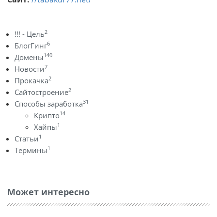
2
!!! - Цель
6
БлогГинг
140
Домены
7
Новости
2
Прокачка
2
Сайтостроение
31
Способы заработка
14
Крипто
1
Хайпы
1
Статьи
1
Термины
Может интересно