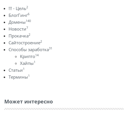
2
!!! - Цель
6
БлогГинг
140
Домены
7
Новости
2
Прокачка
2
Сайтостроение
31
Способы заработка
14
Крипто
1
Хайпы
1
Статьи
1
Термины
Может интересно