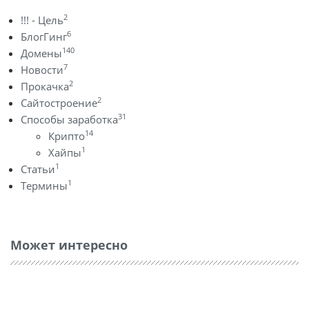
2
!!! - Цель
6
БлогГинг
140
Домены
7
Новости
2
Прокачка
2
Сайтостроение
31
Способы заработка
14
Крипто
1
Хайпы
1
Статьи
1
Термины
Может интересно