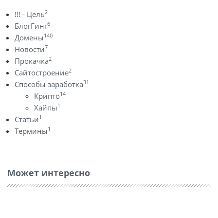
2
!!! - Цель
6
БлогГинг
140
Домены
7
Новости
2
Прокачка
2
Сайтостроение
31
Способы заработка
14
Крипто
1
Хайпы
1
Статьи
1
Термины
Может интересно