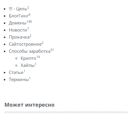
2
!!! - Цель
6
БлогГинг
140
Домены
7
Новости
2
Прокачка
2
Сайтостроение
31
Способы заработка
14
Крипто
1
Хайпы
1
Статьи
1
Термины
Может интересно