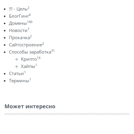
2
!!! - Цель
6
БлогГинг
140
Домены
7
Новости
2
Прокачка
2
Сайтостроение
31
Способы заработка
14
Крипто
1
Хайпы
1
Статьи
1
Термины
Может интересно