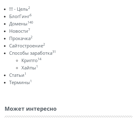
2
!!! - Цель
6
БлогГинг
140
Домены
7
Новости
2
Прокачка
2
Сайтостроение
31
Способы заработка
14
Крипто
1
Хайпы
1
Статьи
1
Термины
Может интересно