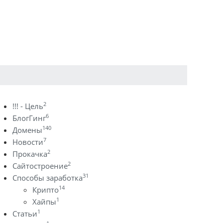
2
!!! - Цель
6
БлогГинг
140
Домены
7
Новости
2
Прокачка
2
Сайтостроение
31
Способы заработка
14
Крипто
1
Хайпы
1
Статьи