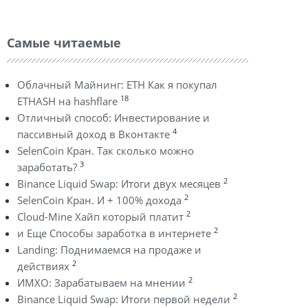
Самые читаемые
Облачный Майнинг: ETH Как я покупал
18
ETHASH на hashflare
Отличный способ: Инвестирование и
4
пассивный доход в Вконтакте
SelenCoin Кран. Так сколько можно
3
заработать?
2
Binance Liquid Swap: Итоги двух месяцев
2
SelenCoin Кран. И + 100% дохода
2
Cloud-Mine Хайп который платит
2
и Еще Способы заработка в интернете
Landing: Поднимаемся на продаже и
2
действиях
2
ИМХО: Зарабатываем на мнении
2
Binance Liquid Swap: Итоги первой недели