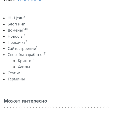
2
!!! - Цель
6
БлогГинг
140
Домены
7
Новости
2
Прокачка
2
Сайтостроение
31
Способы заработка
14
Крипто
1
Хайпы
1
Статьи
1
Термины
Может интересно