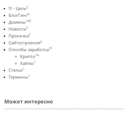
2
!!! - Цель
6
БлогГинг
140
Домены
7
Новости
2
Прокачка
2
Сайтостроение
31
Способы заработка
14
Крипто
1
Хайпы
1
Статьи
1
Термины
Может интересно