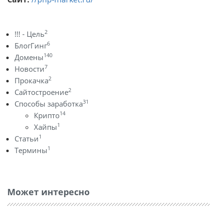
2
!!! - Цель
6
БлогГинг
140
Домены
7
Новости
2
Прокачка
2
Сайтостроение
31
Способы заработка
14
Крипто
1
Хайпы
1
Статьи
1
Термины
Может интересно