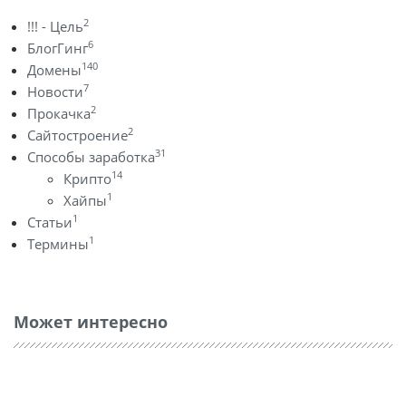
2
!!! - Цель
6
БлогГинг
140
Домены
7
Новости
2
Прокачка
2
Сайтостроение
31
Способы заработка
14
Крипто
1
Хайпы
1
Статьи
1
Термины
Может интересно