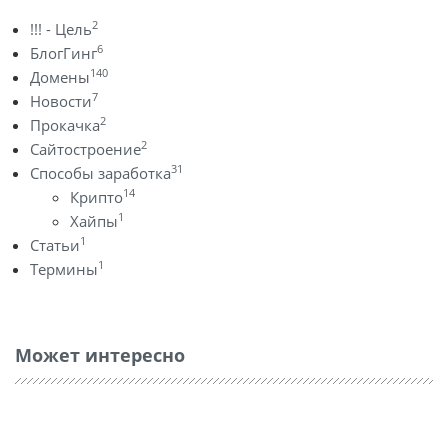
2
!!! - Цель
6
БлогГинг
140
Домены
7
Новости
2
Прокачка
2
Сайтостроение
31
Способы заработка
14
Крипто
1
Хайпы
1
Статьи
1
Термины
Может интересно