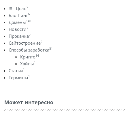
2
!!! - Цель
6
БлогГинг
140
Домены
7
Новости
2
Прокачка
2
Сайтостроение
31
Способы заработка
14
Крипто
1
Хайпы
1
Статьи
1
Термины
Может интересно