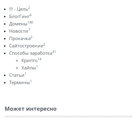
2
!!! - Цель
6
БлогГинг
140
Домены
7
Новости
2
Прокачка
2
Сайтостроение
31
Способы заработка
14
Крипто
1
Хайпы
1
Статьи
1
Термины
Может интересно