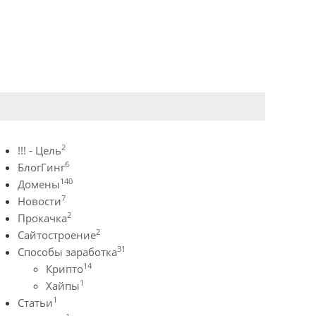
2
!!! - Цель
6
БлогГинг
140
Домены
7
Новости
2
Прокачка
2
Сайтостроение
31
Способы заработка
14
Крипто
1
Хайпы
1
Статьи