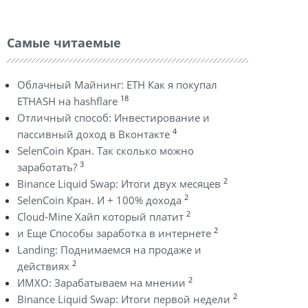
Самые читаемые
Облачный Майнинг: ETH Как я покупал
18
ETHASH на hashflare
Отличный способ: Инвестирование и
4
пассивный доход в Вконтакте
SelenCoin Кран. Так сколько можно
3
заработать?
2
Binance Liquid Swap: Итоги двух месяцев
2
SelenCoin Кран. И + 100% дохода
2
Cloud-Mine Хайп который платит
2
и Еще Способы заработка в интернете
Landing: Поднимаемся на продаже и
2
действиях
2
ИМХО: Зарабатываем на мнении
2
Binance Liquid Swap: Итоги первой недели