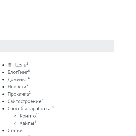
2
!!! - Цель
6
БлогГинг
140
Домены
7
Новости
2
Прокачка
2
Сайтостроение
31
Способы заработка
14
Крипто
1
Хайпы
1
Статьи