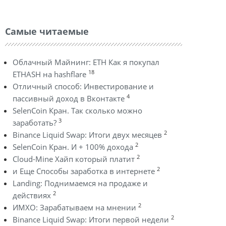
Самые читаемые
Облачный Майнинг: ETH Как я покупал
18
ETHASH на hashflare
Отличный способ: Инвестирование и
4
пассивный доход в Вконтакте
SelenCoin Кран. Так сколько можно
3
заработать?
2
Binance Liquid Swap: Итоги двух месяцев
2
SelenCoin Кран. И + 100% дохода
2
Cloud-Mine Хайп который платит
2
и Еще Способы заработка в интернете
Landing: Поднимаемся на продаже и
2
действиях
2
ИМХО: Зарабатываем на мнении
2
Binance Liquid Swap: Итоги первой недели