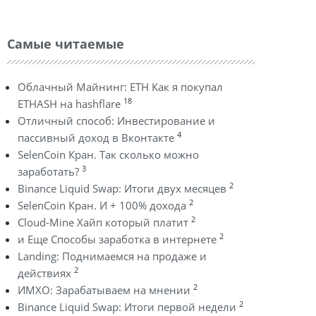
Самые читаемые
Облачный Майнинг: ETH Как я покупал
18
ETHASH на hashflare
Отличный способ: Инвестирование и
4
пассивный доход в Вконтакте
SelenCoin Кран. Так сколько можно
3
заработать?
2
Binance Liquid Swap: Итоги двух месяцев
2
SelenCoin Кран. И + 100% дохода
2
Cloud-Mine Хайп который платит
2
и Еще Способы заработка в интернете
Landing: Поднимаемся на продаже и
2
действиях
2
ИМХО: Зарабатываем на мнении
2
Binance Liquid Swap: Итоги первой недели