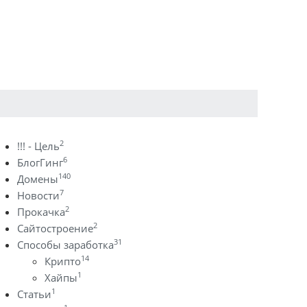
2
!!! - Цель
6
БлогГинг
140
Домены
7
Новости
2
Прокачка
2
Сайтостроение
31
Способы заработка
14
Крипто
1
Хайпы
1
Статьи