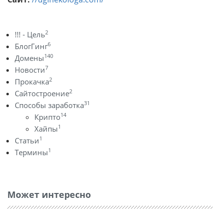
2
!!! - Цель
6
БлогГинг
140
Домены
7
Новости
2
Прокачка
2
Сайтостроение
31
Способы заработка
14
Крипто
1
Хайпы
1
Статьи
1
Термины
Может интересно