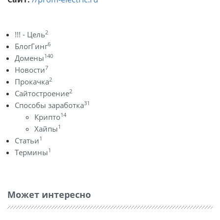
2
!!! - Цель
6
БлогГинг
140
Домены
7
Новости
2
Прокачка
2
Сайтостроение
31
Способы заработка
14
Крипто
1
Хайпы
1
Статьи
1
Термины
Может интересно