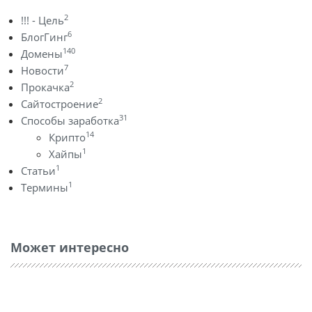
2
!!! - Цель
6
БлогГинг
140
Домены
7
Новости
2
Прокачка
2
Сайтостроение
31
Способы заработка
14
Крипто
1
Хайпы
1
Статьи
1
Термины
Может интересно