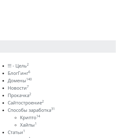
2
!!! - Цель
6
БлогГинг
140
Домены
7
Новости
2
Прокачка
2
Сайтостроение
31
Способы заработка
14
Крипто
1
Хайпы
1
Статьи