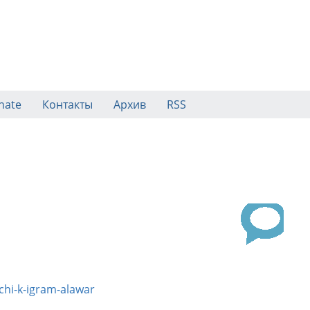
nate
Контакты
Архив
RSS
chi-k-igram-alawar