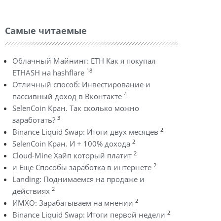
Самые читаемые
Облачный Майнинг: ETH Как я покупал
18
ETHASH на hashflare
Отличный способ: Инвестирование и
4
пассивный доход в Вконтакте
SelenCoin Кран. Так сколько можно
3
заработать?
2
Binance Liquid Swap: Итоги двух месяцев
2
SelenCoin Кран. И + 100% дохода
2
Cloud-Mine Хайп который платит
2
и Еще Способы заработка в интернете
Landing: Поднимаемся на продаже и
2
действиях
2
ИМХО: Зарабатываем на мнении
2
Binance Liquid Swap: Итоги первой недели