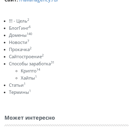
2
!!! - Цель
6
БлогГинг
140
Домены
7
Новости
2
Прокачка
2
Сайтостроение
31
Способы заработка
14
Крипто
1
Хайпы
1
Статьи
1
Термины
Может интересно