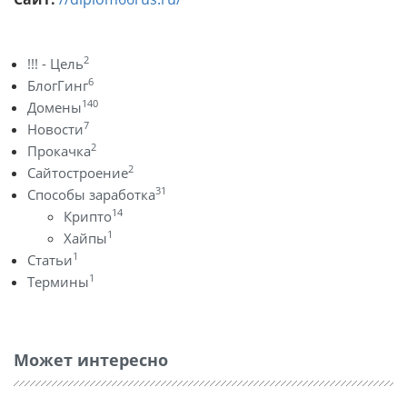
2
!!! - Цель
6
БлогГинг
140
Домены
7
Новости
2
Прокачка
2
Сайтостроение
31
Способы заработка
14
Крипто
1
Хайпы
1
Статьи
1
Термины
Может интересно