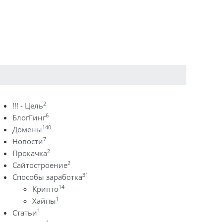
2
!!! - Цель
6
БлогГинг
140
Домены
7
Новости
2
Прокачка
2
Сайтостроение
31
Способы заработка
14
Крипто
1
Хайпы
1
Статьи