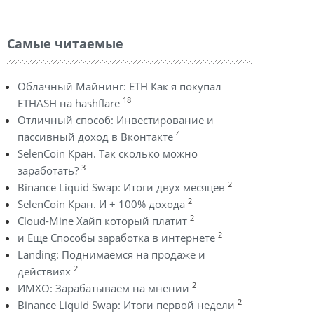
Самые читаемые
Облачный Майнинг: ETH Как я покупал
18
ETHASH на hashflare
Отличный способ: Инвестирование и
4
пассивный доход в Вконтакте
SelenCoin Кран. Так сколько можно
3
заработать?
2
Binance Liquid Swap: Итоги двух месяцев
2
SelenCoin Кран. И + 100% дохода
2
Cloud-Mine Хайп который платит
2
и Еще Способы заработка в интернете
Landing: Поднимаемся на продаже и
2
действиях
2
ИМХО: Зарабатываем на мнении
2
Binance Liquid Swap: Итоги первой недели