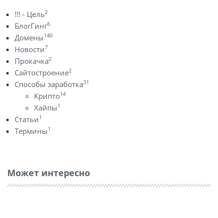
2
!!! - Цель
6
БлогГинг
140
Домены
7
Новости
2
Прокачка
2
Сайтостроение
31
Способы заработка
14
Крипто
1
Хайпы
1
Статьи
1
Термины
Может интересно