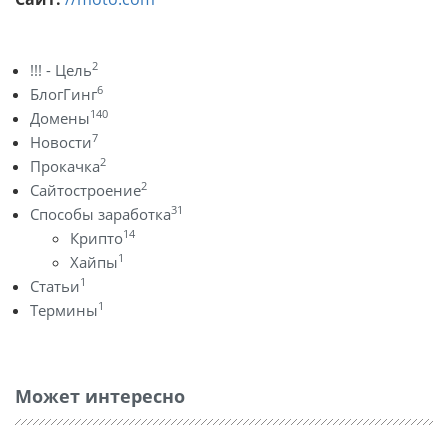
2
!!! - Цель
6
БлогГинг
140
Домены
7
Новости
2
Прокачка
2
Сайтостроение
31
Способы заработка
14
Крипто
1
Хайпы
1
Статьи
1
Термины
Может интересно