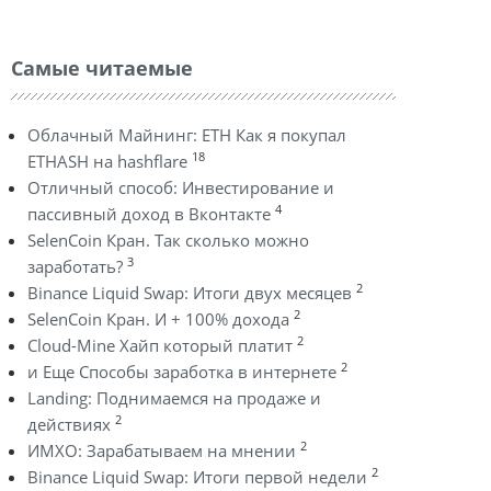
Самые читаемые
Облачный Майнинг: ETH Как я покупал
18
ETHASH на hashflare
Отличный способ: Инвестирование и
4
пассивный доход в Вконтакте
SelenCoin Кран. Так сколько можно
3
заработать?
2
Binance Liquid Swap: Итоги двух месяцев
2
SelenCoin Кран. И + 100% дохода
2
Cloud-Mine Хайп который платит
2
и Еще Способы заработка в интернете
Landing: Поднимаемся на продаже и
2
действиях
2
ИМХО: Зарабатываем на мнении
2
Binance Liquid Swap: Итоги первой недели