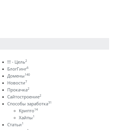
2
!!! - Цель
6
БлогГинг
140
Домены
7
Новости
2
Прокачка
2
Сайтостроение
31
Способы заработка
14
Крипто
1
Хайпы
1
Статьи