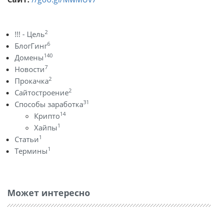
2
!!! - Цель
6
БлогГинг
140
Домены
7
Новости
2
Прокачка
2
Сайтостроение
31
Способы заработка
14
Крипто
1
Хайпы
1
Статьи
1
Термины
Может интересно