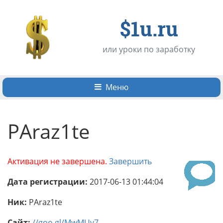
$1u.ru
или уроки по заработку
Меню
PAraz1te
Активация не завершена.
Завершить
Дата регистрации:
2017-06-13 01:44:04
Ник:
PAraz1te
Сайт:
//goo.gl/MwMUv7