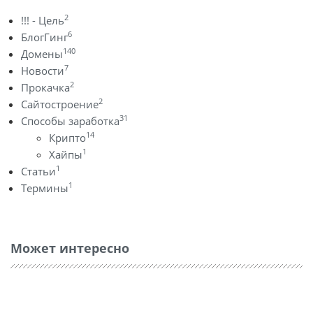
2
!!! - Цель
6
БлогГинг
140
Домены
7
Новости
2
Прокачка
2
Сайтостроение
31
Способы заработка
14
Крипто
1
Хайпы
1
Статьи
1
Термины
Может интересно