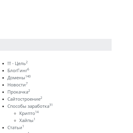
2
!!! - Цель
6
БлогГинг
140
Домены
7
Новости
2
Прокачка
2
Сайтостроение
31
Способы заработка
14
Крипто
1
Хайпы
1
Статьи