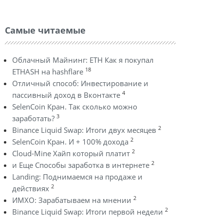
Самые читаемые
Облачный Майнинг: ETH Как я покупал
18
ETHASH на hashflare
Отличный способ: Инвестирование и
4
пассивный доход в Вконтакте
SelenCoin Кран. Так сколько можно
3
заработать?
2
Binance Liquid Swap: Итоги двух месяцев
2
SelenCoin Кран. И + 100% дохода
2
Cloud-Mine Хайп который платит
2
и Еще Способы заработка в интернете
Landing: Поднимаемся на продаже и
2
действиях
2
ИМХО: Зарабатываем на мнении
2
Binance Liquid Swap: Итоги первой недели