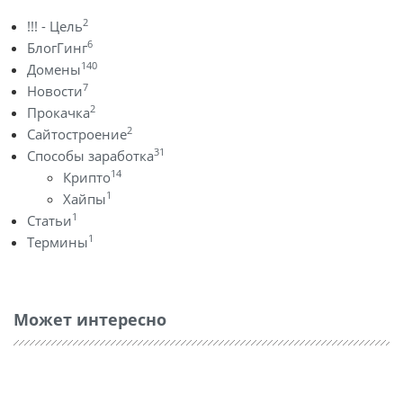
2
!!! - Цель
6
БлогГинг
140
Домены
7
Новости
2
Прокачка
2
Сайтостроение
31
Способы заработка
14
Крипто
1
Хайпы
1
Статьи
1
Термины
Может интересно