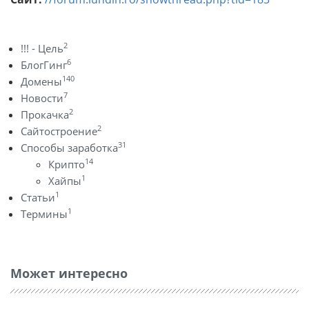
2
!!! - Цель
6
БлогГинг
140
Домены
7
Новости
2
Прокачка
2
Сайтостроение
31
Способы заработка
14
Крипто
1
Хайпы
1
Статьи
1
Термины
Может интересно