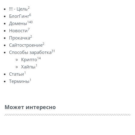
2
!!! - Цель
6
БлогГинг
140
Домены
7
Новости
2
Прокачка
2
Сайтостроение
31
Способы заработка
14
Крипто
1
Хайпы
1
Статьи
1
Термины
Может интересно