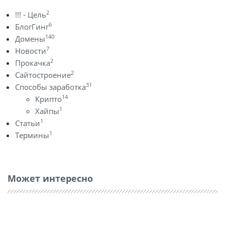
2
!!! - Цель
6
БлогГинг
140
Домены
7
Новости
2
Прокачка
2
Сайтостроение
31
Способы заработка
14
Крипто
1
Хайпы
1
Статьи
1
Термины
Может интересно