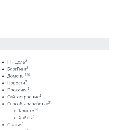
2
!!! - Цель
6
БлогГинг
140
Домены
7
Новости
2
Прокачка
2
Сайтостроение
31
Способы заработка
14
Крипто
1
Хайпы
1
Статьи