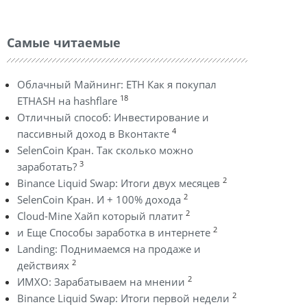
Самые читаемые
Облачный Майнинг: ETH Как я покупал
18
ETHASH на hashflare
Отличный способ: Инвестирование и
4
пассивный доход в Вконтакте
SelenCoin Кран. Так сколько можно
3
заработать?
2
Binance Liquid Swap: Итоги двух месяцев
2
SelenCoin Кран. И + 100% дохода
2
Cloud-Mine Хайп который платит
2
и Еще Способы заработка в интернете
Landing: Поднимаемся на продаже и
2
действиях
2
ИМХО: Зарабатываем на мнении
2
Binance Liquid Swap: Итоги первой недели