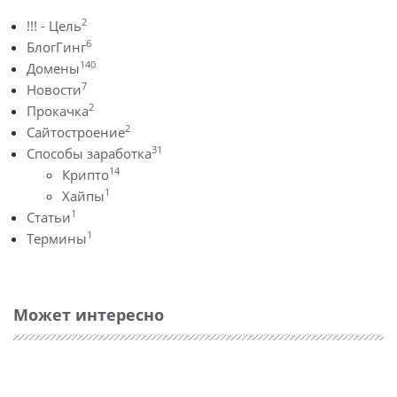
2
!!! - Цель
6
БлогГинг
140
Домены
7
Новости
2
Прокачка
2
Сайтостроение
31
Способы заработка
14
Крипто
1
Хайпы
1
Статьи
1
Термины
Может интересно