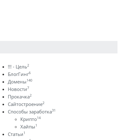
2
!!! - Цель
6
БлогГинг
140
Домены
7
Новости
2
Прокачка
2
Сайтостроение
31
Способы заработка
14
Крипто
1
Хайпы
1
Статьи