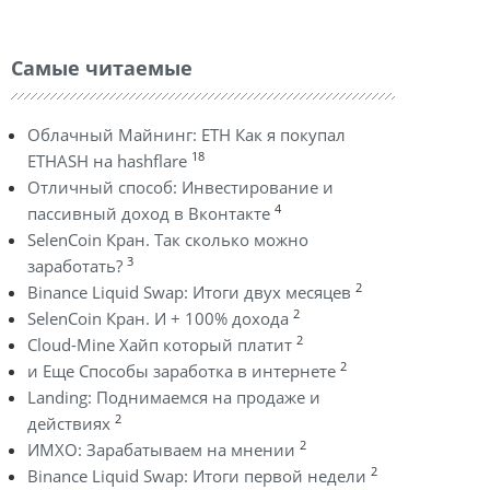
Самые читаемые
Облачный Майнинг: ETH Как я покупал
18
ETHASH на hashflare
Отличный способ: Инвестирование и
4
пассивный доход в Вконтакте
SelenCoin Кран. Так сколько можно
3
заработать?
2
Binance Liquid Swap: Итоги двух месяцев
2
SelenCoin Кран. И + 100% дохода
2
Cloud-Mine Хайп который платит
2
и Еще Способы заработка в интернете
Landing: Поднимаемся на продаже и
2
действиях
2
ИМХО: Зарабатываем на мнении
2
Binance Liquid Swap: Итоги первой недели