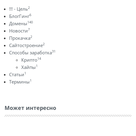
2
!!! - Цель
6
БлогГинг
140
Домены
7
Новости
2
Прокачка
2
Сайтостроение
31
Способы заработка
14
Крипто
1
Хайпы
1
Статьи
1
Термины
Может интересно