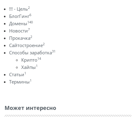
2
!!! - Цель
6
БлогГинг
140
Домены
7
Новости
2
Прокачка
2
Сайтостроение
31
Способы заработка
14
Крипто
1
Хайпы
1
Статьи
1
Термины
Может интересно