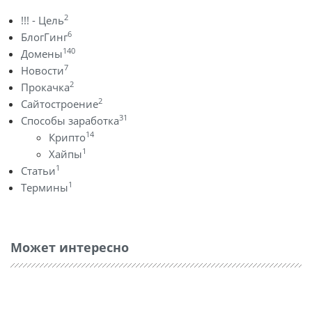
2
!!! - Цель
6
БлогГинг
140
Домены
7
Новости
2
Прокачка
2
Сайтостроение
31
Способы заработка
14
Крипто
1
Хайпы
1
Статьи
1
Термины
Может интересно