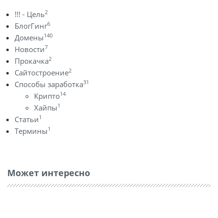
2
!!! - Цель
6
БлогГинг
140
Домены
7
Новости
2
Прокачка
2
Сайтостроение
31
Способы заработка
14
Крипто
1
Хайпы
1
Статьи
1
Термины
Может интересно